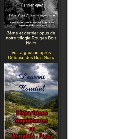
3ème et dernier opus de
notre trilogie Rouges Bois
Noirs
Voir à gauche après
Défense des Bois Noirs