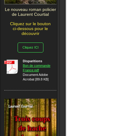
Le nouveau roman policier
de Laurent Courtial
Cliquez sur le bouton
ci-dessous pour le
découvrir
Cliquez ICI
Disparitions
Bon de commande
France.pdf
Document Adobe
Acrobat [89.8 KB]