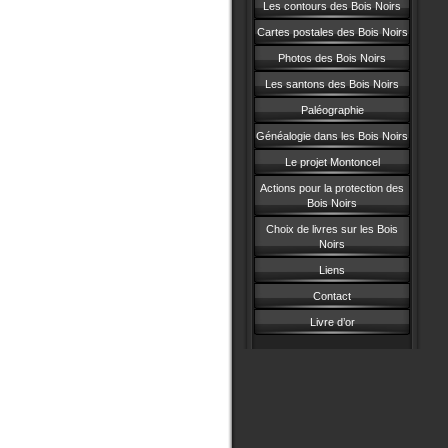
Les contours des Bois Noirs
Cartes postales des Bois Noirs
Photos des Bois Noirs
Les santons des Bois Noirs
Paléographie
Généalogie dans les Bois Noirs
Le projet Montoncel
Actions pour la protection des
Bois Noirs
Choix de livres sur les Bois
Noirs
Liens
Contact
Livre d’or