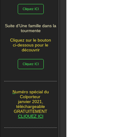
Cliquez ICI
Suite d'Une famille dans la
tourmente
Cliquez sur le bouton
ci-dessous pour le
découvrir
Cliquez ICI
N
uméro spécial du
Colporteur
janvier 2021,
téléchargeable
GRATUITEMENT
CLIQUEZ ICI