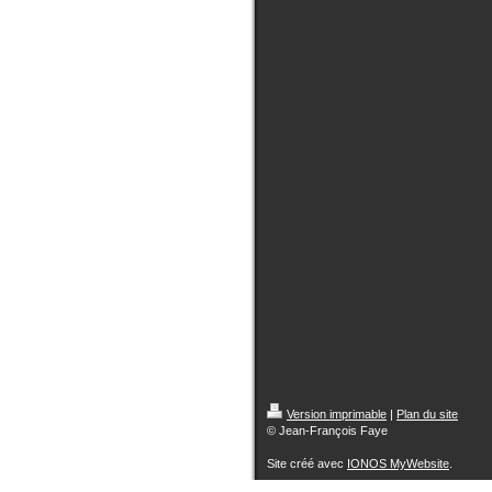
Version imprimable
|
Plan du site
© Jean-François Faye
Site créé avec
IONOS MyWebsite
.