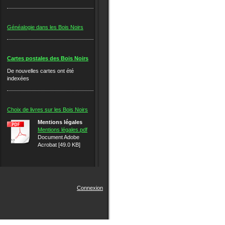
Généalogie dans les Bois Noirs
Cartes postales des Bois Noirs
De nouvelles cartes ont été
indexées
Choix de livres sur les Bois Noirs
Mentions légales
Mentions légales.pdf
Document Adobe
Acrobat [49.0 KB]
Connexion