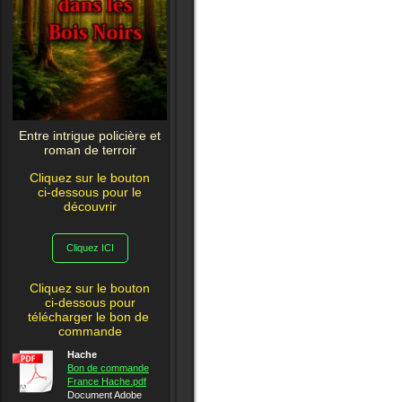
Entre intrigue policière et
roman de terroir
Cliquez sur le bouton
ci-dessous pour le
découvrir
Cliquez ICI
Cliquez sur le bouton
ci-dessous pour
télécharger le bon de
commande
Hache
Bon de commande
France Hache.pdf
Document Adobe