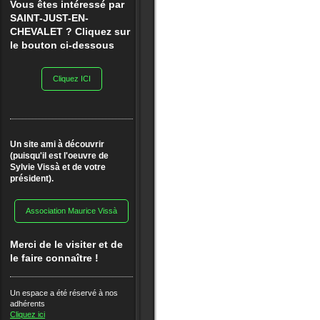
Vous êtes intéressé par
SAINT-JUST-EN-
CHEVALET ? Cliquez sur
le bouton ci-dessous
Cliquez ICI
Un site ami à découvrir
(puisqu'il est l'oeuvre de
Sylvie Vissà et de votre
président).
Association Maurice Vissà
Merci de le visiter et de
le faire connaître !
Un espace a été réservé à nos
adhérents
Cliquez ici