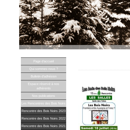
Page d’accueil
Rencontre 2015
Qui sommes-nous ?
Bulletin d'adhésion
Bois noirs, frontière entre Auvergne 
Espace réservé à nos
adhérents
Nos publications
Les Rencontres des Bois Noirs
Rencontre des Bois Noirs 2023
Rencontre des Bois Noirs 2022
Rencontre des Bois Noirs 2021