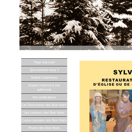
Page d’accueil
Qui sommes-nous ?
Bulletin d'adhésion
Espace réservé à nos
adhérents
Nos publications
Les Rencontres des Bois Noirs
Les contours des Bois Noirs
Cartes postales des Bois Noirs
Photos des Bois Noirs