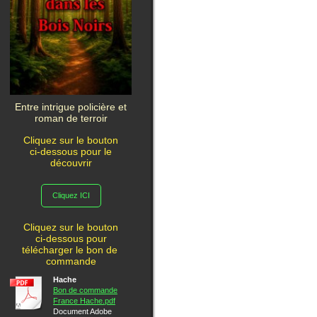
Entre intrigue policière et
roman de terroir
Cliquez sur le bouton
ci-dessous pour le
découvrir
Cliquez ICI
Cliquez sur le bouton
ci-dessous pour
télécharger le bon de
commande
Hache
Bon de commande
France Hache.pdf
Document Adobe