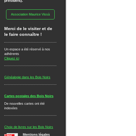
président).
Association Maurice Vissà
Merci de le visiter et de
le faire connaître !
Un espace a été réservé à nos
adhérents
Cliquez ici
Généalogie dans les Bois Noirs
Cartes postales des Bois Noirs
De nouvelles cartes ont été
indexées
Choix de livres sur les Bois Noirs
Mentions légales