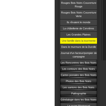
Rouges Bois Noirs Couverture
Rouge
Rouges Bois Noirs Couverture
Verte
Ils rêvaient le monde
La châtellenie de Cervières
Les Grandes Plaines
Une famille dans la tourmente
Dans le murmure de la Durolle
Journal d'un facteur/pompier de
campagne
Les Rencontres des Bois Noirs
Les contours des Bois Noirs
Cartes postales des Bois Noirs
Photos des Bois Noirs
Les santons des Bois Noirs
Paléographie
Généalogie dans les Bois Noirs
Le projet Montoncel