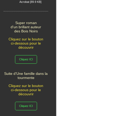
Acrobat [89.9 KB]
Super roman
d'un brillant auteur
des Bois Noirs
Cliquez sur le bouton
ci-dessous pour le
découvrir
Cliquez ICI
Suite d'Une famille dans la
tourmente
Cliquez sur le bouton
ci-dessous pour le
découvrir
Cliquez ICI