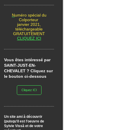
N
uméro spécial du
Colporteur
janvier 2021,
téléchargeable
GRATUITEMENT
CLIQUEZ ICI
Vous êtes intéressé par
SAINT-JUST-EN-
CHEVALET ? Cliquez sur
le bouton ci-dessous
Cliquez ICI
Un site ami à découvrir
(puisqu'il est l'oeuvre de
Sylvie Vissà et de votre