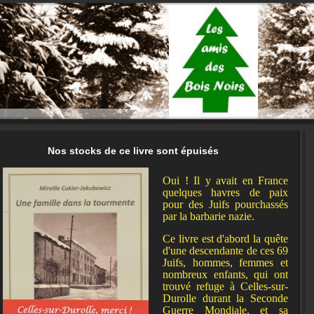
Nos stocks de ce livre sont épuisés
Oui ! Il y avait en France
quelques havres de paix
pour des Juifs pourchassés
par la barbarie nazie.
Ce livre est d'abord la quête
d'une descendante de ces 69
Juifs, hommes, femmes et
nombreux enfants, qui ont
trouvé refuge à Celles-sur-
Durolle durant la Seconde
Guerre Mondiale, et sa