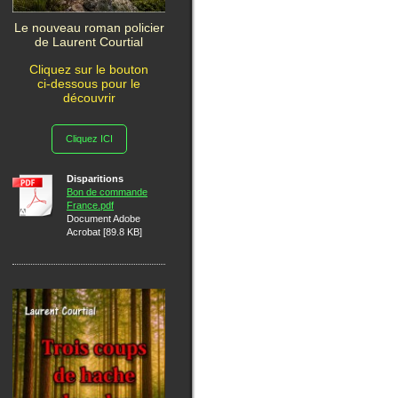
Le nouveau roman policier
de Laurent Courtial
Cliquez sur le bouton
ci-dessous pour le
découvrir
Cliquez ICI
Disparitions
Bon de commande
France.pdf
Document Adobe
Acrobat [89.8 KB]