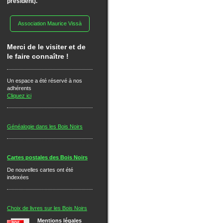
président).
Association Maurice Vissà
Merci de le visiter et de
le faire connaître !
Un espace a été réservé à nos
adhérents
Cliquez ici
Généalogie dans les Bois Noirs
Cartes postales des Bois Noirs
De nouvelles cartes ont été
indexées
Choix de livres sur les Bois Noirs
Mentions légales