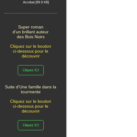
Acrobat [89.9 KB]
Super roman
d'un brillant auteur
des Bois Noirs
Cliquez sur le bouton
ci-dessous pour le
découvrir
Cliquez ICI
Suite d'Une famille dans la
tourmente
Cliquez sur le bouton
ci-dessous pour le
découvrir
Cliquez ICI