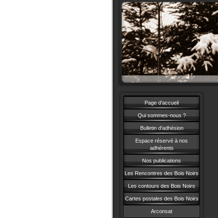
Page d’accueil
Qui sommes-nous ?
Bulletin d'adhésion
Espace réservé à nos
adhérents
Nos publications
Les Rencontres des Bois Noirs
Les contours des Bois Noirs
Cartes postales des Bois Noirs
Arconsat