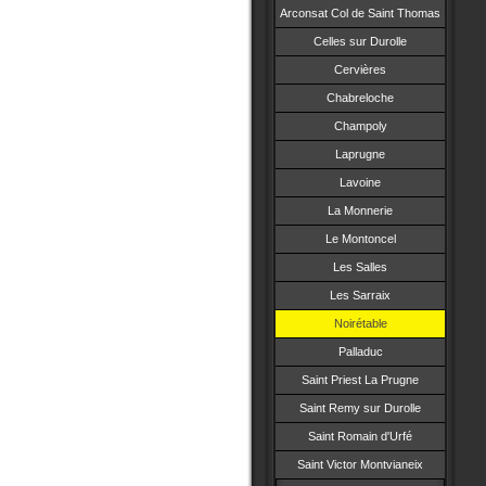
Arconsat Col de Saint Thomas
Celles sur Durolle
Cervières
Chabreloche
Champoly
Laprugne
Lavoine
La Monnerie
Le Montoncel
Les Salles
Les Sarraix
Noirétable
Palladuc
Saint Priest La Prugne
Saint Remy sur Durolle
Saint Romain d'Urfé
Saint Victor Montvianeix