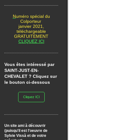
N
uméro spécial du
Colporteur
janvier 2021,
téléchargeable
GRATUITEMENT
CLIQUEZ ICI
Vous êtes intéressé par
SAINT-JUST-EN-
CHEVALET ? Cliquez sur
le bouton ci-dessous
Cliquez ICI
Un site ami à découvrir
(puisqu'il est l'oeuvre de
Sylvie Vissà et de votre