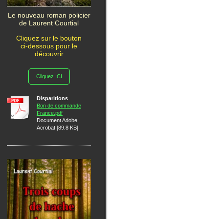
Le nouveau roman policier
de Laurent Courtial
Cliquez sur le bouton
ci-dessous pour le
découvrir
Cliquez ICI
Disparitions
Bon de commande
France.pdf
Document Adobe
Acrobat [89.8 KB]