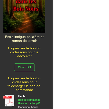
Entre intrigue policière et
roman de terroir
Cliquez sur le bouton
ci-dessous pour le
découvrir
Cliquez ICI
Cliquez sur le bouton
ci-dessous pour
télécharger le bon de
commande
Hache
Bon de commande
France Hache.pdf
Document Adobe