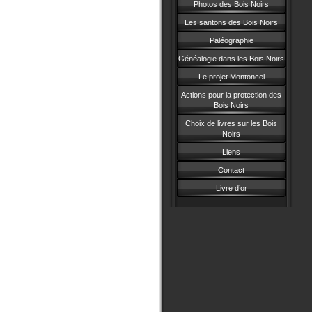
Photos des Bois Noirs
Les santons des Bois Noirs
Paléographie
Généalogie dans les Bois Noirs
Le projet Montoncel
Actions pour la protection des
Bois Noirs
Choix de livres sur les Bois
Noirs
Liens
Contact
Livre d’or