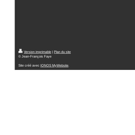
Version imprimable
|
Plan du site
© Jean-François Faye
Site créé avec
IONOS MyWebsite
.