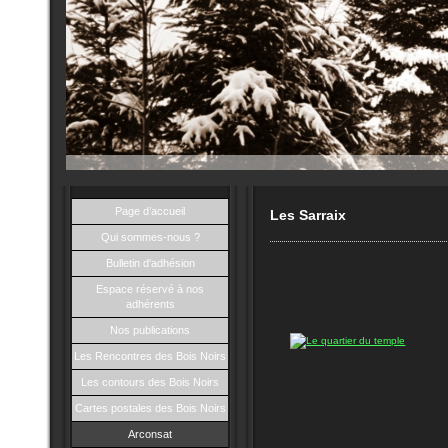
Page d’accueil
Les Sarraix
Qui sommes-nous ?
Bulletin d'adhésion
Espace réservé à nos
adhérents
Nos publications
Les Rencontres des Bois Noirs
Les contours des Bois Noirs
Cartes postales des Bois Noirs
Arconsat