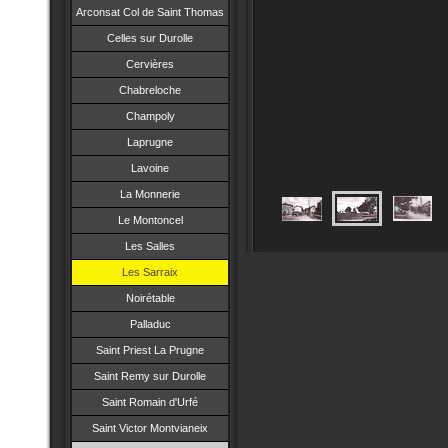
Arconsat Col de Saint Thomas
Celles sur Durolle
Cervières
Chabreloche
Champoly
Laprugne
Lavoine
La Monnerie
Le Montoncel
Les Salles
Les Sarraix
Noirétable
Palladuc
Saint Priest La Prugne
Saint Remy sur Durolle
Saint Romain d'Urfé
Saint Victor Montvianeix