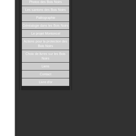
Photos des Bois Noirs
Les santons des Bois Noirs
Paléographie
Généalogie dans les Bois Noirs
Le projet Montoncel
Actions pour la protection des
Bois Noirs
Choix de livres sur les Bois
Noirs
Liens
Contact
Livre d’or